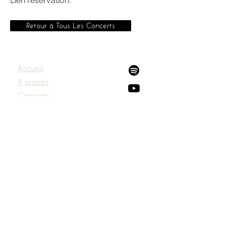
Lien réservation:
Retour à Tous Les Concerts
Accueil
A propos
Concerts
Disques
Presse
Contact