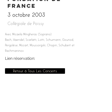
France
3 octobre 2003
Collégiale de Poissy
Avec Micaela Mingheras (Soprano)
Bach, Haendel, Scarlatti, Lotti, Schumann, Gounod,
Pergolèse, Mozart, Moussorgski, Chopin, Schubert et
Rachmaninov
Lien réservation:
Retour à Tous Les Concerts
Accueil
A propos
Concerts