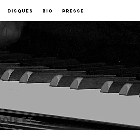
Disques
BIO
Presse
ois et