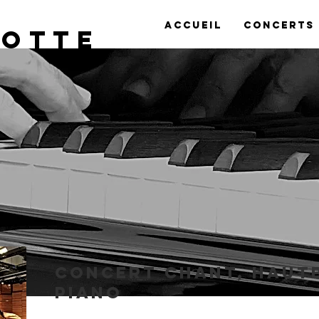
Accueil
Concerts
lotte
Concert chant, hautb
piano