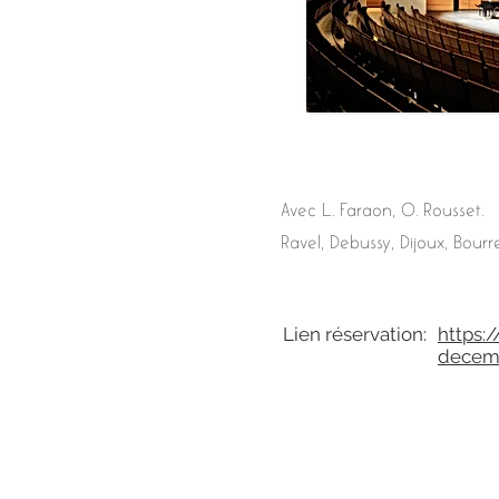
Avec L. Faraon, O. Rousset.
Ravel, Debussy, Dijoux, Bourre
Lien réservation:
https:
decem