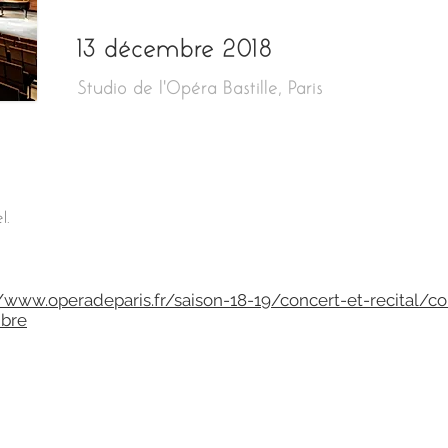
13 décembre 2018
Studio de l’Opéra Bastille, Paris
l.
//www.operadeparis.fr/saison-18-19/concert-et-recital/c
bre