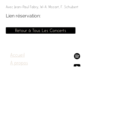
Avec Jean-Paul Fabry, W-A. Mozart, F. Schubert
Lien réservation:
Retour à Tous Les Concerts
Accueil
A propos
Concerts
Disques
Presse
Contact